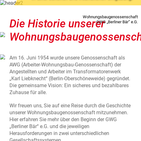
Wohnungsbaugenossenschaft
Die Historie unserer
GWG „Berliner Bär“ e.G.
Wohnungsbaugenossensch
Am 16. Juni 1954 wurde unsere Genossenschaft als
Während der Geschäftszeiten:
AWG (Arbeiter-Wohnungsbau-Genossenschaft) der
Mo bis Do 08:00 – 15:30 Uhr
Angestellten und Arbeiter im Transformatorenwerk
Fr 08:00 – 12:00 Uhr
„Karl Liebknecht“ (Berlin-Oberschöneweide) gegründet.
Zentrale:
030 538921-0
Die gemeinsame Vision: Ein sicheres und bezahlbares
Tel: 030 538921-0 oder
Zuhause für alle.
Außerhalb der Geschäftszeiten:
per
E-Mail
Wenden Sie sich an unsere
Wir freuen uns, Sie auf eine Reise durch die Geschichte
Notfallkontakte
unserer Wohnungsbaugenossenschaft mitzunehmen.
Wir haben
keine
festen
Hier erfahren Sie mehr über den Beginn der GWG
Sprechzeiten. Bitte vereinbaren
„Berliner Bär“ e.G. und die jeweiligen
Sie
telefonisch
oder per
E-Mail
Herausforderungen in zwei unterschiedlichen
einen persönlichen
Gesellschaftssystemen.