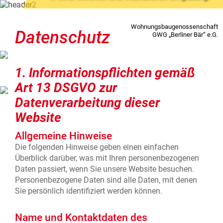
Wohnungsbaugenossenschaft
Datenschutz
GWG „Berliner Bär“ e.G.
1. Informationspflichten gemäß
Art 13 DSGVO zur
Während der Geschäftszeiten:
Datenverarbeitung dieser
Mo bis Do 08:00 – 15:30 Uhr
Website
Fr 08:00 – 12:00 Uhr
Zentrale:
030 538921-0
Allgemeine Hinweise
Tel: 030 538921-0 oder
Die folgenden Hinweise geben einen einfachen
Außerhalb der Geschäftszeiten:
Überblick darüber, was mit Ihren personenbezogenen
per
E-Mail
Wenden Sie sich an unsere
Daten passiert, wenn Sie unsere Website besuchen.
Notfallkontakte
Personenbezogene Daten sind alle Daten, mit denen
Wir haben
keine
festen
Sie persönlich identifiziert werden können.
Sprechzeiten. Bitte vereinbaren
Sie
telefonisch
oder per
E-Mail
Name und Kontaktdaten des
einen persönlichen